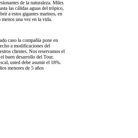
sionantes de la naturaleza. Miles
asta las cálidas aguas del trópico,
rir a estos gigantes marinos, en
lo menos una vez en la vida.
 dado caso la compañía pone en
recho a modificaciones del
uestros clientes. Nos reservamos el
el buen desarrollo del Tour.
iscal, usted debe asumir el 18%.
ños menores de 5 años