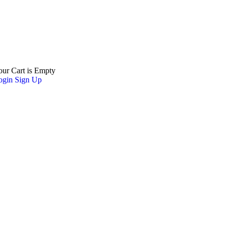
our Cart is Empty
ogin
Sign Up