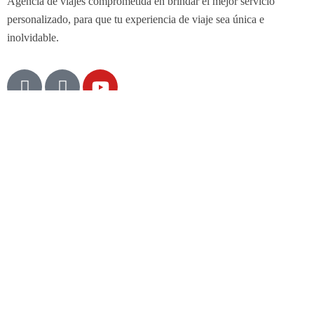
Agencia de viajes comprometida en brindar el mejor servicio
personalizado, para que tu experiencia de viaje sea única e
inolvidable.
Mapa de Sitio
Portada
Tours
Planes Empresariales
Destinos
Contacto
Enlaces
Términos y Condiciones