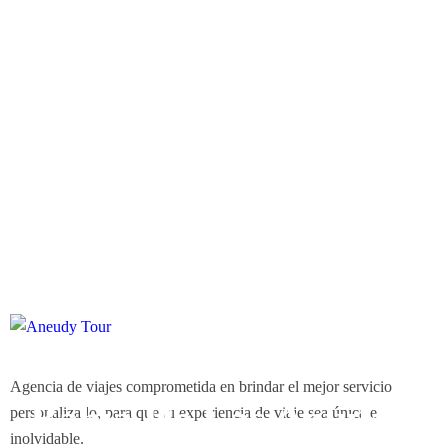
Agencia de viajes comprometida en brindar el mejor servicio
Bahía De Las Aguilas
personalizado, para que tu experiencia de viaje sea única e
inolvidable.